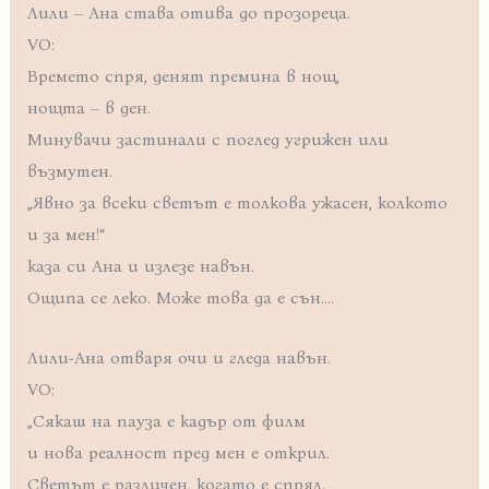
Лили – Ана става отива до прозореца.
VO:
Времето спря, денят премина в нощ,
нощта – в ден.
Минувачи застинали с поглед угрижен или
възмутен.
„Явно за всеки светът е толкова ужасен, колкото
и за мен!“
каза си Ана и излезе навън.
Ощипа се леко. Може това да е сън….
Лили-Ана отваря очи и гледа навън.
VO:
„Сякаш на пауза е кадър от филм
и нова реалност пред мен е открил.
Светът е различен, когато е спрял.