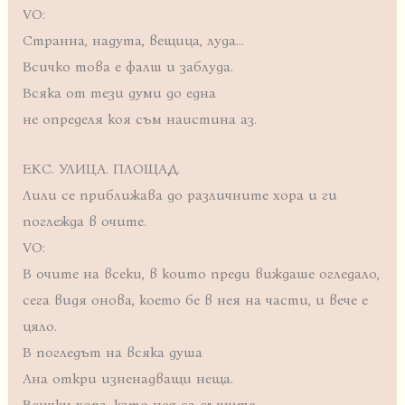
VO:
Странна, надута, вещица, луда…
Всичко това е фалш и заблуда.
Всяка от тези думи до една
не определя коя съм наистина аз.
ЕКС. УЛИЦА. ПЛОЩАД.
Лили се приближава до различните хора и ги
поглежда в очите.
VO:
В очите на всеки, в които преди виждаше огледало,
сега видя онова, което бе в нея на части, и вече е
цяло.
В погледът на всяка душа
Ана откри изненадващи неща.
Всички хора, като нея са същите,