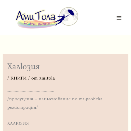
Skip
MAI
to
ME
content
Халюзия
/
КНИГИ
/ от
amitola
……………………………………………..
/продуцент – наименование по търговска
регистрация/
ХАЛЮЗИЯ