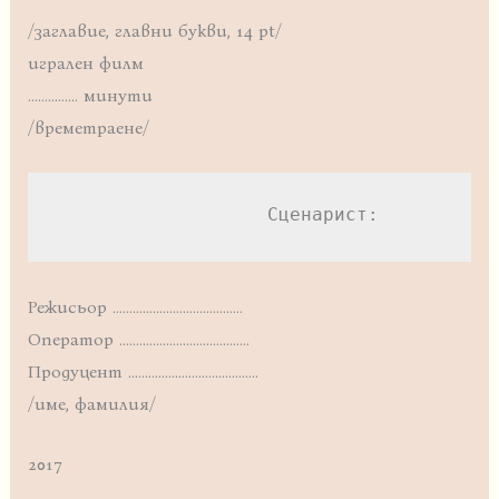
/заглавие, главни букви, 14 pt/
игрален филм
…………… минути
/времетраене/
                   Сценарист:          
Режисьор …………………………………
Оператор …………………………………
Продуцент …………………………………
/име, фамилия/
2017