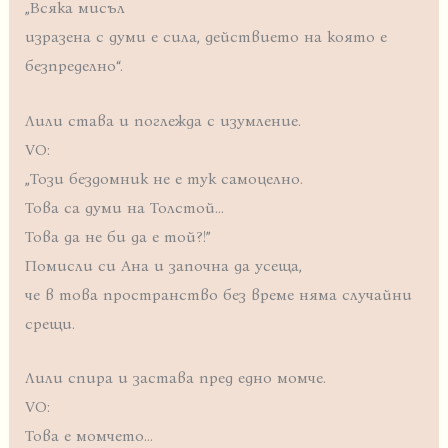
„Всяка мисъл
изразена с думи е сила, действието на която е
безпределно“.
Лили става и поглежда с изумление.
VO:
„Този бездомник не е тук самоцелно.
Това са думи на Толстой…
Това да не би да е той?!”
Помисли си Ана и започна да усеща,
че в това пространство без време няма случайни
срещи.
Лили спира и застава пред едно момче.
VO:
Това е момчето…