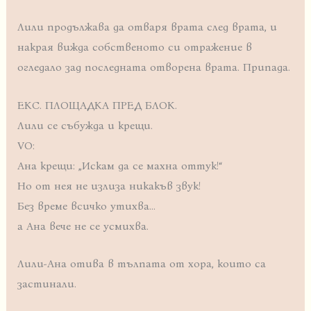
Лили продължава да отваря врата след врата, и
накрая вижда собственото си отражение в
огледало зад последната отворена врата. Припада.
ЕКС. ПЛОЩАДКА ПРЕД БЛОК.
Лили се събужда и крещи.
VO:
Ана крещи: „Искам да се махна оттук!“
Но от нея не излиза никакъв звук!
Без време всичко утихва…
а Ана вече не се усмихва.
Лили-Ана отива в тълпата от хора, които са
застинали.