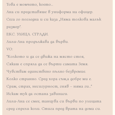
Това е момчето, което…
Ана си представяше в униформа на офицер.
Сега го погледна и си каза „Няма толкова малък
размер“.
ЕКС. УЛИЦА. СГРАДИ.
Лили-Ана продължава да върви.
VO:
“Колкото и да се движа на място стоя,
Сякаш е спряла да се върти самата Земя.
Чувствам единствено пълно безвремие.
Колко странно. Сред хора съм,а добре ми е.
Срам, страх, несигурност, гняв – няма ги…”
Искам тук да остана завинаги.
Лили-Ана се смее, танцува си върви по улицата
сред спрели коли. Стига пред врата на дома си.