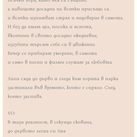
а навиците досадни на всички присъщи са
и всички изпитват страх и недоверие в самота.
И без да имат цел, посока и яснота,
вкопчени в своето досадно ежедневие,
изгубени търсят себе си в движение.
Вечер се прибират уморени, в самота
и само в песни и филми слушат за любовта.
Лили сяда до дърво и гледа към хората в парка
застинали във времето, което е спряло. След,
което заспива.
VO:
В тази реалност, в секунда скована,
до дървото легна си Ана