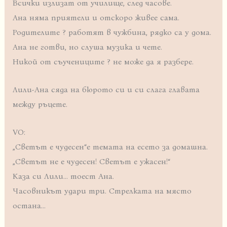
Всички излизат от училище, след часове.
Ана няма приятели и отскоро живее сама.
Родителите ? работят в чужбина, рядко са у дома.
Ана не готви, но слуша музика и чете.
Никой от съучениците ? не може да я разбере.
Лили-Ана сяда на бюрото си и си слага главата
между ръцете.
VO:
„Светът е чудесен“е темата на есето за домашна.
„Светът не е чудесен! Светът е ужасен!“
Каза си Лили… тоест Ана.
Часовникът удари три. Стрелката на място
остана…