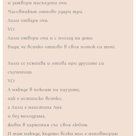
и затвори насълзени очи
Часовникът отново удари три.
Лили отваря очи.
VO:
Лили отвори очи и с поглед на дете.
Видя, че всичко отново в своя поток си тече.
Лили се усмихва и отива при другите си
съученици.
VO:
A някъде в покоят на паузите,
пак е истинско всичко,
а Лили е наистина Ана
и без мелодрама,
живее в хармония със своя любим.
И там някъде, където всеки миг е неповторим