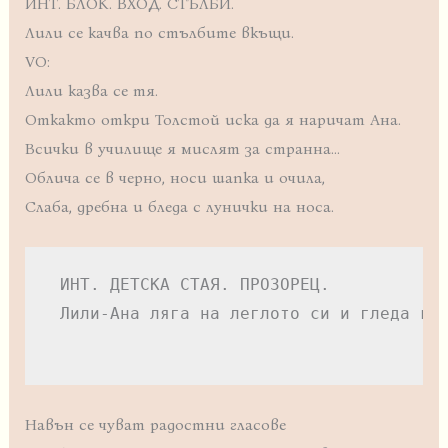
ИНТ. БЛОК. ВХОД. СТЪЛБИ.
Лили се качва по стълбите вкъщи.
VO:
Лили казва се тя.
Откакто откри Толстой иска да я наричат Ана.
Всички в училище я мислят за странна…
Облича се в черно, носи шапка и очила,
Слаба, дребна и бледа с лунички на носа.
 ИНТ. ДЕТСКА СТАЯ. ПРОЗОРЕЦ.

 Лили-Ана ляга на леглото си и гледа към
                                       
Навън се чуват радостни гласове