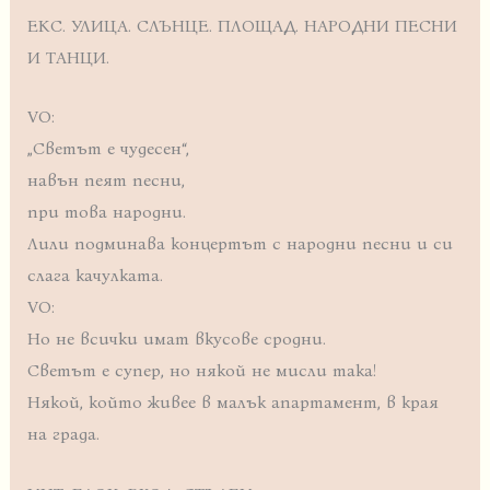
ЕКС. УЛИЦА. СЛЪНЦЕ. ПЛОЩАД. НАРОДНИ ПЕСНИ
И ТАНЦИ.
VO:
„Светът е чудесен“,
навън пеят песни,
при това народни.
Лили подминава концертът с народни песни и си
слага качулката.
VO:
Но не всички имат вкусове сродни.
Светът е супер, но някой не мисли така!
Някой, който живее в малък апартамент, в края
на града.