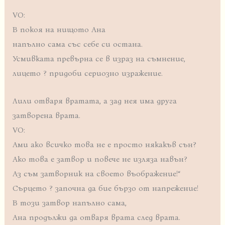
VO:
В покоя на нищото Ана
напълно сама със себе си остана.
Усмивката превърна се в израз на съмнение,
лицето ? придоби сериозно изражение.
Лили отваря вратата, а зад нея има друга
затворена врата.
VO:
Ами ако всичко това не е просто някакъв сън?
Ако това е затвор и повече не изляза навън?
Аз съм затворник на своето въображение!“
Сърцето ? започна да бие бързо от напрежение!
В този затвор напълно сама,
Ана продължи да отваря врата след врата.