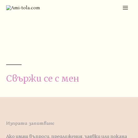
Skip
MAI
to
ME
content
Свържи се с мен
Изпрати запитване
Ако имаш въпроси, предложения, заявки или покана