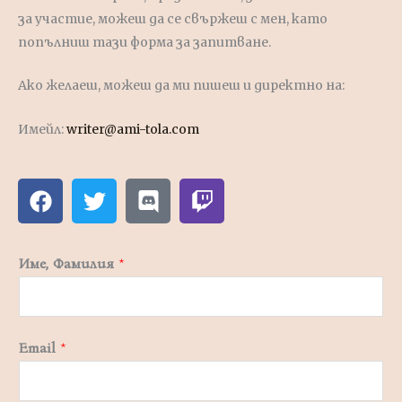
за участие, можеш да се свържеш с мен, като
попълниш тази форма за запитване.
Ако желаеш, можеш да ми пишеш и директно на:
Имейл:
writer@ami-tola.com
F
T
D
T
a
w
i
w
c
i
s
i
e
t
c
t
Име, Фамилия
*
b
t
o
c
o
e
r
h
o
r
d
k
Email
*