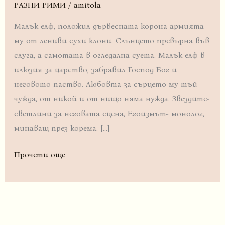
РАЗНИ РИМИ
/
amitola
Малък елф, положил дървесната корона армията
му от лениви сухи клони. Слънцето превърна във
слуга, а самотата в огледална суета. Малък елф в
илюзия за царство, забравил Господ Бог и
неговото паство. Любовта за сърцето му тъй
чужда, от никой и от нищо няма нужда. Звездите-
светлини за неговата сцена, Егоизмът- монолог,
минаващ през корема. […]
Прочети още