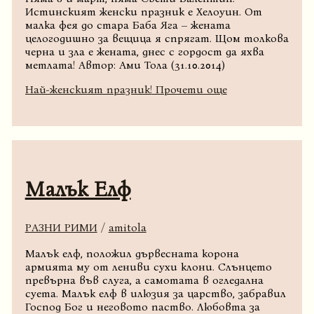
Истинският женски празник е Хелоуин. От
малка фея до стара Баба Яга – жената
целогодишно за вещица я спрягат. Щом толкова
черна и зла е жената, днес с гордост да яхва
метлата! Автор: Ами Тола (31.10.2014)
Най-женският празник!
Прочети още
Малък Елф
РАЗНИ РИМИ
/
amitola
Малък елф, положил дървесната корона
армията му от лениви сухи клони. Слънцето
превърна във слуга, а самотата в огледална
суета. Малък елф в илюзия за царство, забравил
Господ Бог и неговото паство. Любовта за