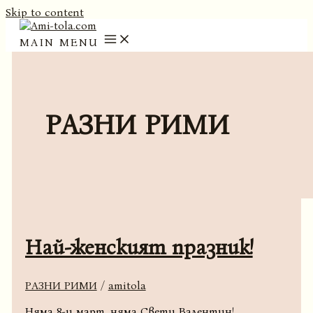
Skip to content
MAIN MENU
РАЗНИ РИМИ
Най-женският празник!
РАЗНИ РИМИ
/
amitola
Няма 8-и март, няма Свети Валентин!