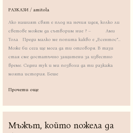
РАЗКАЗИ
/
amitola
Ако нашият свят е плод на нечия идея, колко ли
светове можем да сътворим ние ? – Ами
Тола Преди малко ме попита какво е „Есентос“…
Може би сега ще мога да ти отговоря. В тази
стая сме достатъчно защитени за известно
време. Седни тук и ми позволи да ти разкажа
моята история. Беше
Прочети още
Мъжът, който пожела да
Мъжът,
който