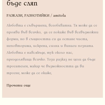
бъде сляп
пожела
да
РАЗКАЗИ
,
РАЗНОТИЙКИ
/
amitola
бъде
Любовта е съвършена, всеобхватна. Тя може да се
сляп
прояви във всичко, да се покаже във всевъзможни
форми, но в същността си да остане чиста,
неповторима, искрена, силна и винаги позната.
Любовта е навсякъде, тук около нас,
преодоляваща всичко. Този разказ не цели да бъде
трогателен, макар че възможността да ви
трогне, може да се окаже,
Прочети още