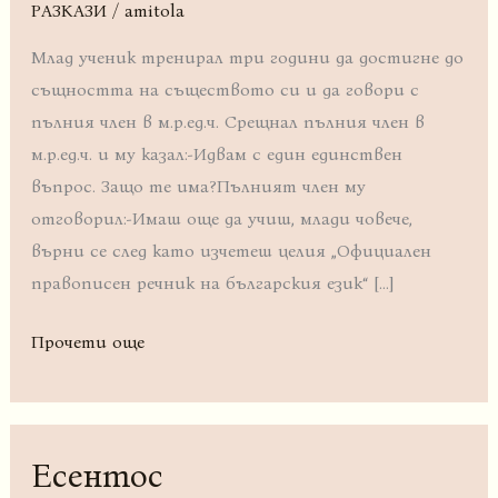
РАЗКАЗИ
/
amitola
Млад ученик тренирал три години да достигне до
същността на съществото си и да говори с
пълния член в м.р.ед.ч. Срещнал пълния член в
м.р.ед.ч. и му казал:-Идвам с един единствен
въпрос. Защо те има?Пълният член му
отговорил:-Имаш още да учиш, млади човече,
върни се след като изчетеш целия „Официален
правописен речник на българския език“ […]
Прочети още
Есентос
Есентос