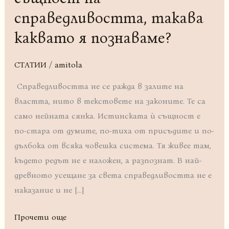
истинската
справедливостта, такава
същност
каквато я познаваме?
на
справедливостта,
такава
СТАТИИ
/
amitola
каквато
Справедливостта не се ражда в залите на
я
властта, нито в текстовете на законите. Те са
познаваме?
само нейната сянка. Истинската ѝ същност е
по-стара от думите, по-тиха от присъдите и по-
дълбока от всяка човешка система. Тя живее там,
където редът не е наложен, а разпознат. В най-
древното усещане за света справедливостта не е
наказание и не […]
Прочети още