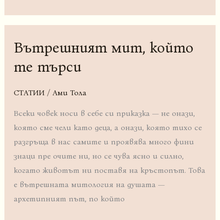
Вътрешният мит, който
Вътрешният
мит,
те търси
който
те
СТАТИИ
/
Ами Тола
търси
Всеки човек носи в себе си приказка — не онази,
която сме чели като деца, а онази, която тихо се
разгръща в нас самите и проявява много фини
знаци пре очите ни, но се чува ясно и силно,
когато животът ни поставя на кръстопът. Това
е вътрешната митология на душата —
архетипният път, по който