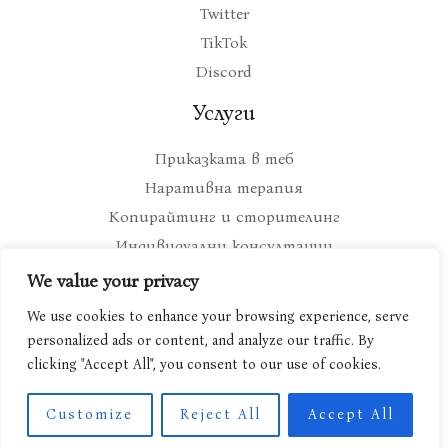
Twitter
TikTok
Discord
Услуги
Приказката в теб
Наративна терапия
Копирайтинг и сторителинг
Индивидуални консултации
We value your privacy
We use cookies to enhance your browsing experience, serve
personalized ads or content, and analyze our traffic. By
Copyright © ami-tola.com 2026
clicking "Accept All", you consent to our use of cookies.
Всички средства, събрани от поръчаните от вас артикули, отиват за
Customize
Reject All
Accept All
подпомагане дейността на Издателство Ами Тола.