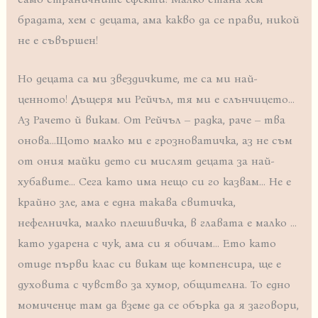
брадата, хем с децата, ама какво да се прави, никой
не е съвършен!
Но децата са ми звездичките, те са ми най-
ценното! Дъщеря ми Рейчъл, тя ми е слънчицето…
Аз Рачето й викам. От Рейчъл – радка, раче – тва
онова…Щото малко ми е грозноватичка, аз не съм
от ония майки дето си мислят децата за най-
хубавите… Сега като има нещо си го казвам… Не е
крайно зле, ама е една такава свитичка,
нефелничка, малко плешивичка, в главата е малко …
като ударена с чук, ама си я обичам… Ето като
отиде първи клас си викам ще компенсира, ще е
духовита с чувство за хумор, общителна. То едно
момиченце там да вземе да се обърка да я заговори,