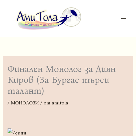
Skip
MAI
to
ME
content
Финален Монолог за Диян
Киров (За Бургас търси
талант)
/
МОНОЛОЗИ
/ от
amitola