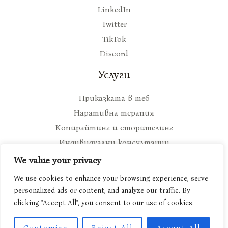
LinkedIn
Twitter
TikTok
Discord
Услуги
Приказката в теб
Наративна терапия
Копирайтинг и сторителинг
Индивидуални консултации
We value your privacy
We use cookies to enhance your browsing experience, serve
personalized ads or content, and analyze our traffic. By
Copyright © ami-tola.com 2026
clicking "Accept All", you consent to our use of cookies.
Всички средства, събрани от поръчаните от вас артикули, отиват за