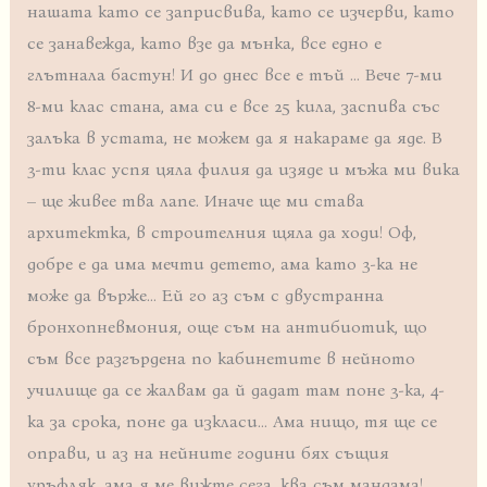
нашата като се заприсвива, като се изчерви, като
се занавежда, като взе да мънка, все едно е
глътнала бастун! И до днес все е тъй … Вече 7-ми
8-ми клас стана, ама си е все 25 кила, заспива със
залъка в устата, не можем да я накараме да яде. В
3-ти клас успя цяла филия да изяде и мъжа ми вика
– ще живее тва лапе. Иначе ще ми става
архитектка, в строителния щяла да ходи! Оф,
добре е да има мечти детето, ама като 3-ка не
може да върже… Ей го аз съм с двустранна
бронхопневмония, още съм на антибиотик, що
съм все разгърдена по кабинетите в нейното
училище да се жалвам да й дадат там поне 3-ка, 4-
ка за срока, поне да изкласи… Ама нищо, тя ще се
оправи, и аз на нейните години бях същия
уръфляк, ама я ме вижте сега, ква съм мандама!