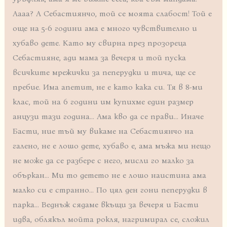
Аааа? А Себастиянчо, той се моята слабост! Той е
още на 5-6 години ама е много чувствително и
хубаво дете. Като му свирна през прозореца
Себастияне, ади мама за вечеря и той пуска
всичките мрежички за пеперудки и тича, ще се
пребие. Има апетит, не е като кака си. Тя в 8-ми
клас, той на 6 години им купихме един размер
анцузи тази година… Ама кво да се прави… Иначе
Басти, ние тъй му викаме на Себастиянчо на
галено, не е лошо дете, хубаво е, ама мъжа ми нещо
не може да се разбере с него, мисли го малко за
объркан… Ми то детето не е лошо наистина ама
малко си е странно… По цял ден гони пеперудки в
парка… Веднъж сядаме вкъщи за вечеря и Басти
идва, облякъл мойта рокля, нагримирал се, сложил