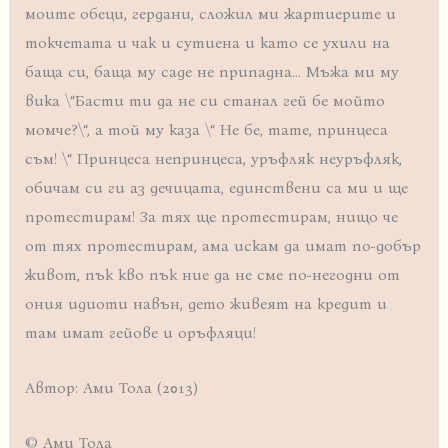
моите обеци, гердани, сложил ми жартиерите и
токчетата и чак и сутиена и като се ухили на
баща си, баща му саде не припадна… Мъжа ми му
вика \“Басти ти да не си станал гей бе мойто
момче?\“, а той му каза \“ Не бе, тате, принцеса
съм! \“ Принцеса непринцеса, уръфляк неуръфляк,
обичам си ги аз дечицата, единствени са ми и ще
протестирам! За тях ще протестирам, нищо че
от тях протестирам, ама искам да имат по-добър
живот, пък кво пък ние да не сме по-негодни от
ония идиоти навън, дето живеят на кредит и
там имат гейове и оръфляци!
Автор: Ами Тола (2013)
© Ами Тола