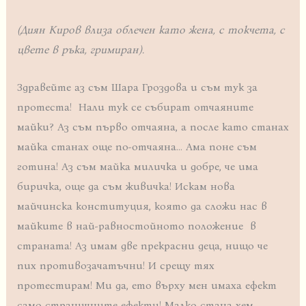
(Диян Киров влиза облечен като жена, с токчета, с
цвете в ръка, гримиран).
Здравейте аз съм Шара Гроздова и съм тук за
протеста! Нали тук се събират отчаяните
майки? Аз съм първо отчаяна, а после като станах
майка станах още по-отчаяна… Ама поне съм
готина! Аз съм майка миличка и добре, че има
биричка, още да съм живичка! Искам нова
майчинска конституция, която да сложи нас в
майките в най-равностойното положение в
страната! Аз имам две прекрасни деца, нищо че
пих противозачатъчни! И срещу тях
протестирам! Ми да, ето върху мен имаха ефект
само страничните ефекти! Малко стана хем