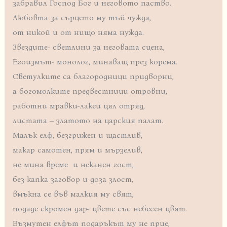
забравил Господ Бог и неговото паство.
Любовта за сърцето му тъй чужда,
от никой и от нищо няма нужда.
Звездите- светлини за неговата сцена,
Егоизмът- монолог, минаващ през корема.
Светулките са благородници придворни,
а богомолките предвестници отровни,
работни мравки-лакеи цял отряд,
листата – златото на царския палат.
Малък елф, безгрижен и щастлив,
макар самотен, прям и мързелив,
не мина време и неканен гост,
без капка заговор и доза злост,
вмъкна се във малкия му свят,
подаде скромен дар- цвете със небесен цвят.
Възмутен елфът подаръкът му не прие,