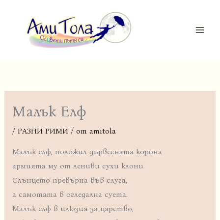
Skip
MAI
to
ME
content
Малък Елф
/
РАЗНИ РИМИ
/ от
amitola
Малък елф, положил дървесната корона
армията му от лениви сухи клони.
Слънцето превърна във слуга,
а самотата в огледална суета.
Малък елф в илюзия за царство,