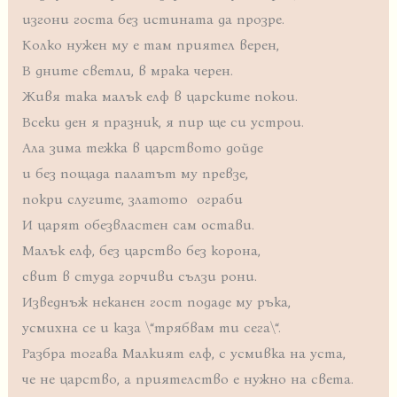
изгони госта без истината да прозре.
Колко нужен му е там приятел верен,
В дните светли, в мрака черен.
Живя така малък елф в царските покои.
Всеки ден я празник, я пир ще си устрои.
Ала зима тежка в царството дойде
и без пощада палатът му превзе,
покри слугите, златото ограби
И царят обезвластен сам остави.
Малък елф, без царство без корона,
свит в студа горчиви сълзи рони.
Изведнъж неканен гост подаде му ръка,
усмихна се и каза \“трябвам ти сега\“.
Разбра тогава Малкият елф, с усмивка на уста,
че не царство, а приятелство е нужно на света.