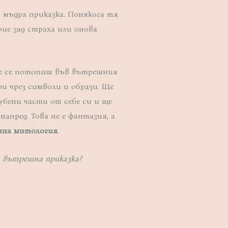
а, мъдра приказка. Понякога тя
рие зад страха или онова
 се потопиш във вътрешния
и чрез символи и образи. Ще
убени части от себе си и ще
апред. Това не е фантазия, а
чна митология
.
а вътрешна приказка?