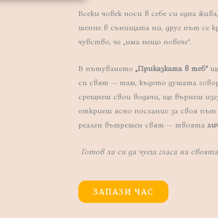
Всеки човек носи в себе си една жив
шепне в сънищата ни, друг път се к
чувство, че „има нещо повече“.
В пътуването
„Приказката в теб“
ще
си свят — там, където душата говор
срещнеш свои водачи, ще върнеш изг
откриеш ясно послание за своя път н
реален вътрешен свят — твоята
ли
Готов ли си да чуеш гласа на своят
ЗАПАЗИ ЧАС