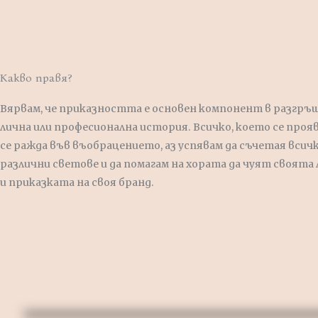
Какво правя?
Вярвам, че приказността е основен компонент в разгръ
лична или професионална история. Всичко, което се проя
се ражда във въобрацението, аз успявам да съчетая всич
различни светове и да помагам на хората да чуят своята
и приказката на своя бранд.