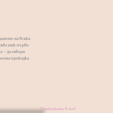
щането на всяка
вява тук първо
ко – да творя
 лична приказка
Приказката в теб