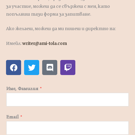
за участие, можеш да се свържеш с мен, като
попълниш тази форма за запитване.
Ако желаеш, можеш да ми пишеш и директно на:
Имейл:
writer@ami-tola.com
F
T
D
T
a
w
i
w
c
i
s
i
e
t
c
t
Име, Фамилия
*
b
t
o
c
o
e
r
h
o
r
d
k
Email
*