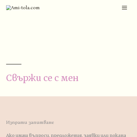
Skip
MAI
to
ME
content
Свържи се с мен
Изпрати запитване
Ако имаш въпроси, предложения, заявки или покана