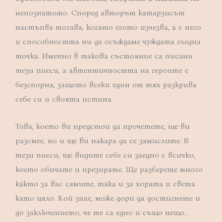
непознатото. Според авторът катарзисът
настъпва тогава, когато егото изчезва, а с него
и способността ни да осъждаме чуждата гледна
точка. Именно в такова състояние са писани
тези пиеси, а автентичността на героите е
безспорна, защото всеки един от тях разкрива
себе си и своята истина.
Това, което ви предстои да прочетете, ще ви
разсмее, но и ще ви накара да се замислите. В
тези пиеси, ще видите себе си заедно с всичко,
което обичате и презирате. Ще разберете много
както за вас самите, така и за хората и света
като цяло. Кой знае, може дори да достигнете и
до заключението, че те са едно и също нещо…