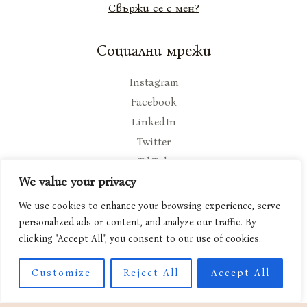
Свържи се с мен?
Социални мрежи
Instagram
Facebook
LinkedIn
Twitter
TikTok
We value your privacy
Discord
We use cookies to enhance your browsing experience, serve
Услуги
personalized ads or content, and analyze our traffic. By
clicking "Accept All", you consent to our use of cookies.
Приказката в теб
Наративна терапия
Customize
Reject All
Accept All
Копирайтинг и сторителинг
Индивидуални консултации