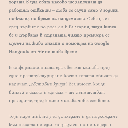
хората в цял свят масово ще започнат да
работят отвкъщи – това се случи само 8 години
по-късно, по време на пандемията
. Освен, че е
сред първите по рода си в България,
тази книга
бе и първата в страната, чиято премиера се
излъчи на живо онлайн с помощта на Google
Hangouts on Air по това време
.
В информационната ера светът минава през
едно преструктуриране, което хората обичат да
наричат
„световна криза”
. Всъщност кризи
винаги е имало и ще има – те съпътстват
преходите, през които минава човечеството.
Този наръчник ни учи да гледаме и да подхождаме
към нещата по един по-различен и по-модерен