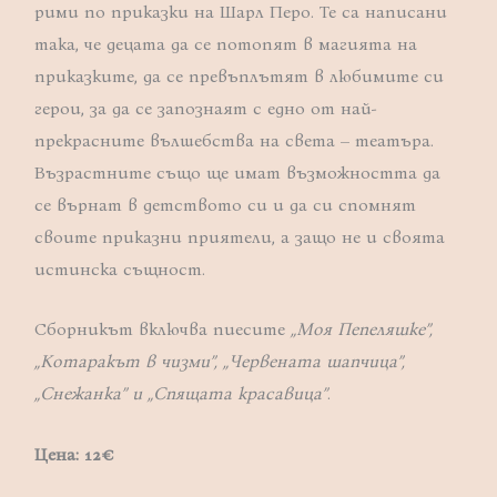
рими по приказки на Шарл Перо. Te са написани
така, че децата да се потопят в магията на
приказките, да се превъплътят в любимите си
герои, за да се запознаят с едно от най-
прекрасните вълшебства на света – театъра.
Възрастните също ще имат възможността да
се върнат в детството си и да си спомнят
своите приказни приятели, а защо не и своята
истинска същност.
Сборникът включва пиесите
„Моя Пепеляшке”,
„Котаракът в чизми”, „Червената шапчица”,
„Снежанка” и „Спящата красавица”
.
Цена: 12
€