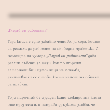
„Гледай си работата”
Тази книга е едно забавно четиво, за хора, които
са решили да работят на свободна практика. С
помощта на хумора
„Гледай си работата”
дава
реални съвети за тези, които търсят
алтернативни източници на печалба,
занимавайки се с това, което наистина обичат
да правят.
Този наръчник бе издаден като електронна книга
още през
2012 г.
и направи дръзката заявка, че