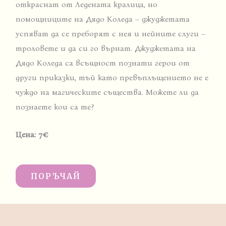
откраснат от Ледената кралица, но
помощниците на Дядо Коледа – джуджетата
успяват да се преборят с нея и нейните слуги –
троловете и да си го върнат. Джуджетата на
Дядо Коледа са всъщност познати герои от
други приказки, тъй като превъплъщението не е
чуждо на магическите същества. Можете ли да
познаете кои са те?
Цена: 7
€
ПОРЪЧАЙ