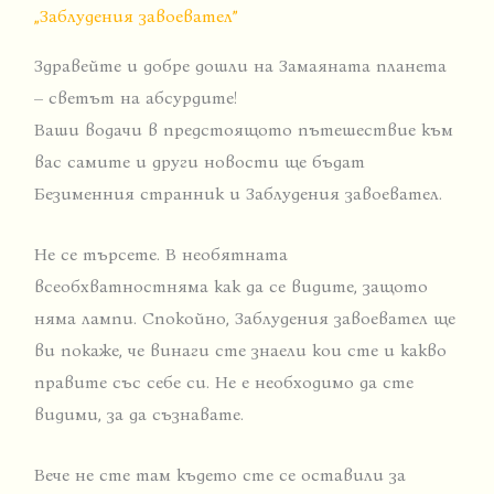
„Заблудения завоевател”
Здравейте и добре дошли на Замаяната планета
– светът на абсурдите!
Ваши водачи в предстоящото пътешествие към
вас самите и други новости ще бъдат
Безименния странник и Заблудения завоевател.
Не се търсете. В необятната
всеобхватностняма как да се видите, защото
няма лампи. Спокойно, Заблудения завоевател ще
ви покаже, че винаги сте знаели кои сте и какво
правите със себе си. Не е необходимо да сте
видими, за да съзнавате.
Вече не сте там където сте се оставили за