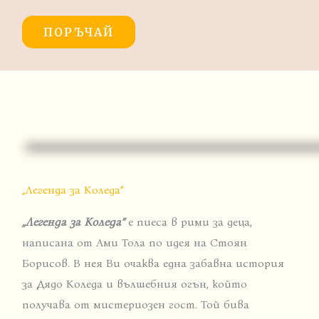
ПОРЪЧАЙ
„Легенда за Коледа”
„Легенда за Коледа”
e пиеса в рими за деца,
написана от Ами Тола по идея на Стоян
Борисов. В нея Ви очаква една забавна история
за Дядо Коледа и вълшебния огън, който
получава от мистериозен гост. Той бива