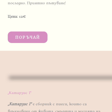
последно. Приятно пътуване!
Цена: 12
€
ПОРЪЧАЙ
„Катарзис I”
„Катарзис I”
е сборник с пиеси, които са
вдъхновени от живота, смъртта и магията на